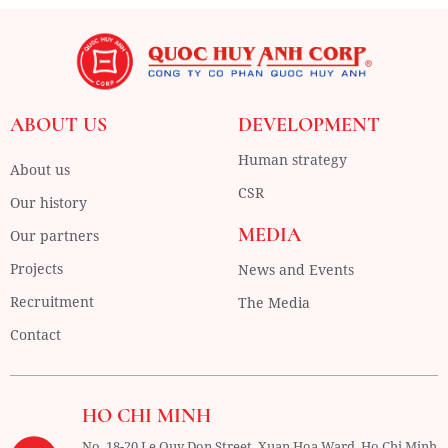
ABOUT US
DEVELOPMENT
Human strategy
About us
CSR
Our history
MEDIA
Our partners
Projects
News and Events
Recruitment
The Media
Contact
HO CHI MINH
No. 18-20 Le Quy Don Street, Xuan Hoa Ward,
Ho Chi Minh