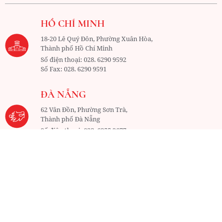
HỒ CHÍ MINH
18-20 Lê Quý Đôn, Phường Xuân Hòa,
Thành phố Hồ Chí Minh
Số điện thoại:
028. 6290 9592
Số Fax:
028. 6290 9591
ĐÀ NẴNG
62 Vân Đồn, Phường Sơn Trà,
Thành phố Đà Nẵng
Số điện thoại:
023. 6355 2677
Số Fax:
023. 6355 2678
HÀ NỘI
4-6-8-10 Trần Khát Chân, Phường Hai Bà Trưng, Thành phố
Hà Nội
Số điện thoại:
024. 3791 6917
Số Fax:
024. 3791 6919