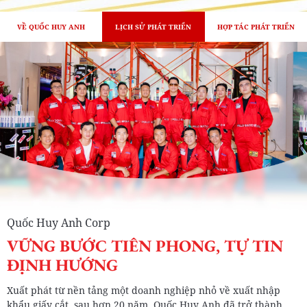
VỀ QUỐC HUY ANH
LỊCH SỬ PHÁT TRIỂN
HỢP TÁC PHÁT TRIỂN
Quốc Huy Anh Corp
VỮNG BƯỚC TIÊN PHONG, TỰ TIN
ĐỊNH HƯỚNG
Xuất phát từ nền tảng một doanh nghiệp nhỏ về xuất nhập
khẩu giấy cắt, sau hơn 20 năm, Quốc Huy Anh đã trở thành