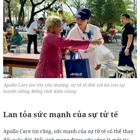
Apollo Care lan tỏa yêu thương, sự tử tế đến với bà con tại
huyện Giồng Riềng tỉnh Kiên Giang
Lan tỏa sức mạnh của sự tử tế
Apollo Care tin rằng, sức mạnh của sự tử tế có thể thay
đổi cuộc đời. Mỗi sinh mạng được cứu sống là một tia