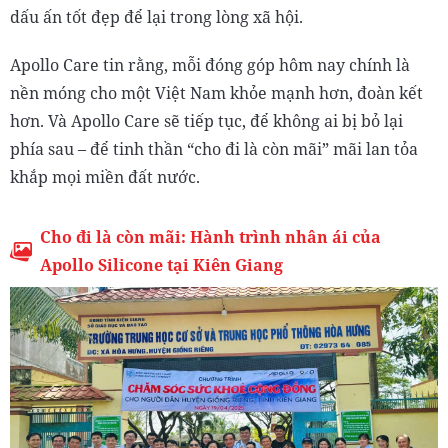
dấu ấn tốt đẹp để lại trong lòng xã hội.
Apollo Care tin rằng, mỗi đóng góp hôm nay chính là
nền móng cho một Việt Nam khỏe mạnh hơn, đoàn kết
hơn. Và Apollo Care sẽ tiếp tục, để không ai bị bỏ lại
phía sau – để tinh thần “cho đi là còn mãi” mãi lan tỏa
khắp mọi miền đất nước.
Cho đi là còn mãi: Hành trình nhân ái của
Apollo Silicone tại Kiên Giang