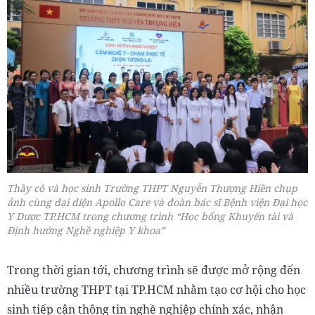
Thầy cô và học sinh Trường THPT Nguyễn Thượng Hiền chụp
ảnh cùng đại diện Apollo Care và đoàn bác sĩ Bệnh viện Đại học
Y Dược TP.HCM trong chương trình “Học bổng Khuyến tài và
Định hướng Nghề nghiệp Y khoa”
Trong thời gian tới, chương trình sẽ được mở rộng đến
nhiều trường THPT tại TP.HCM nhằm tạo cơ hội cho học
sinh tiếp cận thông tin nghề nghiệp chính xác, nhận