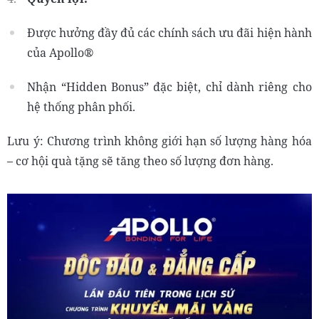
Được hưởng đầy đủ các chính sách ưu đãi hiện hành
của Apollo®
Nhận “Hidden Bonus” đặc biệt, chỉ dành riêng cho
hệ thống phân phối.
Lưu ý: Chương trình không giới hạn số lượng hàng hóa
– cơ hội quà tặng sẽ tăng theo số lượng đơn hàng.