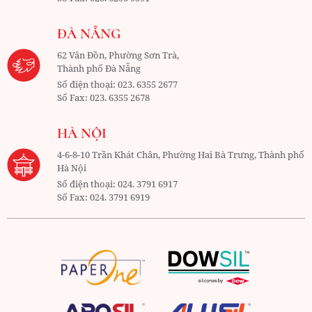
ĐÀ NẴNG
62 Vân Đồn, Phường Sơn Trà,
Thành phố Đà Nẵng
Số điện thoại:
023. 6355 2677
Số Fax:
023. 6355 2678
HÀ NỘI
4-6-8-10 Trần Khát Chân, Phường Hai Bà Trưng, Thành phố
Hà Nội
Số điện thoại:
024. 3791 6917
Số Fax:
024. 3791 6919