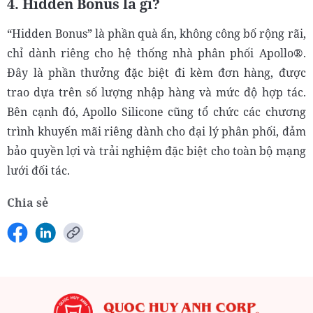
4. Hidden Bonus là gì?
“Hidden Bonus” là phần quà ẩn, không công bố rộng rãi,
chỉ dành riêng cho hệ thống nhà phân phối Apollo®.
Đây là phần thưởng đặc biệt đi kèm đơn hàng, được
trao dựa trên số lượng nhập hàng và mức độ hợp tác.
Bên cạnh đó, Apollo Silicone cũng tổ chức các chương
trình khuyến mãi riêng dành cho đại lý phân phối, đảm
bảo quyền lợi và trải nghiệm đặc biệt cho toàn bộ mạng
lưới đối tác.
Chia sẻ