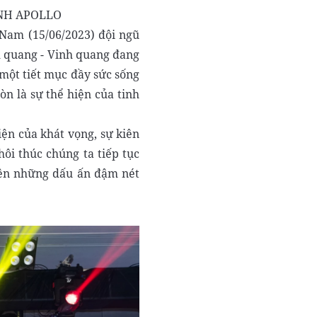
INH APOLLO
 Nam (15/06/2023) đội ngũ
h quang - Vinh quang đang
 một tiết mục đầy sức sống
òn là sự thể hiện của tinh
iện của khát vọng, sự kiên
hôi thúc chúng ta tiếp tục
 nên những dấu ấn đậm nét