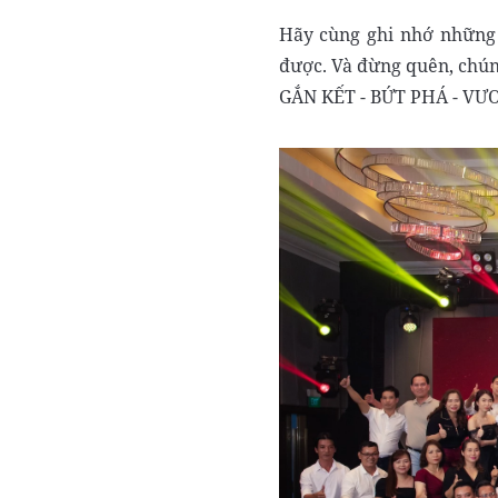
Hãy cùng ghi nhớ những 
được. Và đừng quên, chún
GẮN KẾT - BỨT PHÁ - VƯ