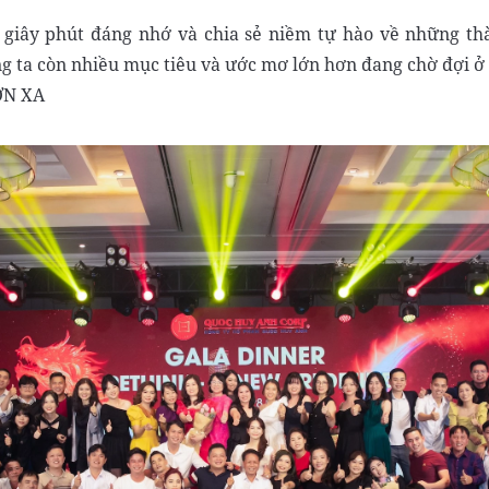
giây phút đáng nhớ và chia sẻ niềm tự hào về những th
g ta còn nhiều mục tiêu và ước mơ lớn hơn đang chờ đợi ở 
ƠN XA