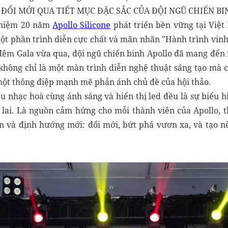
ỔI MỚI QUA TIẾT MỤC ĐẶC SẮC CỦA ĐỘI NGŨ CHIẾN B
ỷ niệm 20 năm
Apollo Silicone
phát triển bền vững tại Việt
một phần trình diễn cực chất và mãn nhãn "Hành trình vin
g đêm Gala vừa qua, đội ngũ chiến binh Apollo đã mang đến
không chỉ là một màn trình diễn nghệ thuật sáng tạo mà c
một thông điệp mạnh mẽ phản ánh chủ đề của hội thảo.
 nhạc hoà cùng ánh sáng và hiển thị led đều là sự biểu h
 lai. Là nguồn cảm hứng cho mỗi thành viên của Apollo, t
in và định hướng mới: đổi mới, bứt phá vươn xa, và tạo