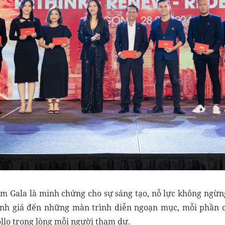
 Gala là minh chứng cho sự sáng tạo, nỗ lực không ngừng
nh giá đến những màn trình diễn ngoạn mục, mỗi phần 
llo trong lòng mỗi người tham dự.