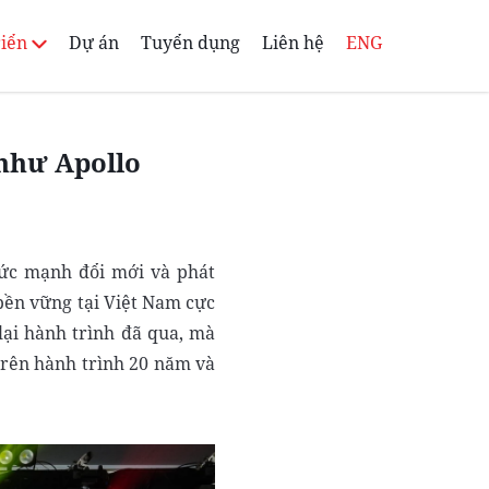
riển
Dự án
Tuyển dụng
Liên hệ
ENG
 như Apollo
 sức mạnh đổi mới và phát
bền vững tại Việt Nam cực
lại hành trình đã qua, mà
 trên hành trình 20 năm và