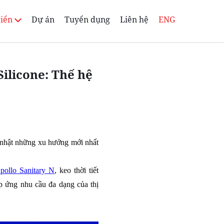
riển
Dự án
Tuyển dụng
Liên hệ
ENG
Silicone: Thế hệ
p nhật những xu hướng mới nhất
pollo Sanitary N
, keo thời tiết
áp ứng nhu cầu đa dạng của thị