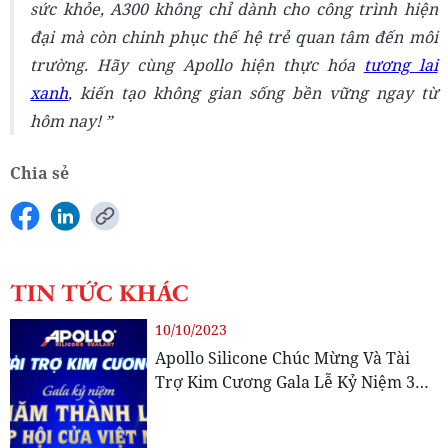
sức khỏe, A300 không chỉ dành cho công trình hiện
đại mà còn chinh phục thế hệ trẻ quan tâm đến môi
trường. Hãy cùng Apollo hiện thực hóa
tương lai
xanh
, kiến tạo không gian sống bền vững ngay từ
hôm nay!
Chia sẻ
TIN TỨC KHÁC
10/10/2023
Apollo Silicone Chúc Mừng Và Tài
Trợ Kim Cương Gala Lễ Kỷ Niệm 3
Năm Thành Lập Hiệp Hội Cửa Việt
Nam