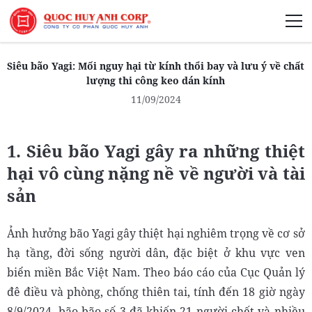
Giới Thiệu
Siêu bão Yagi: Mối nguy hại từ kính thổi bay và lưu ý về chất
lượng thi công keo dán kính
11/09/2024
Phát Triển Bền Vững
1. Siêu bão Yagi gây ra những thiệt
hại vô cùng nặng nề về người và tài
Truyền Thông Phát Triển
sản
Ảnh hưởng bão Yagi gây thiệt hại nghiêm trọng về cơ sở
hạ tầng, đời sống người dân, đặc biệt ở khu vực ven
biển miền Bắc Việt Nam. Theo báo cáo của Cục Quản lý
đê điều và phòng, chống thiên tai, tính đến 18 giờ ngày
8/9/2024, bão bão số 3 đã khiến 21 người chết và nhiều