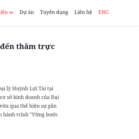
riển
Dự án
Tuyển dụng
Liên hệ
ENG
 đến thăm trực
i lý Huỳnh Lợi Tài tại
 cơ sở kinh doanh của Đại
 vừa qua thể hiện sự gắn
ên hành trình "Vững bước