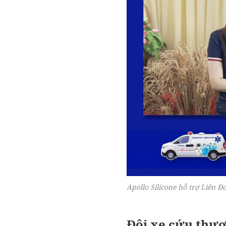
Apollo Silicone hỗ trợ Liên 
Đội xe cứu thươ