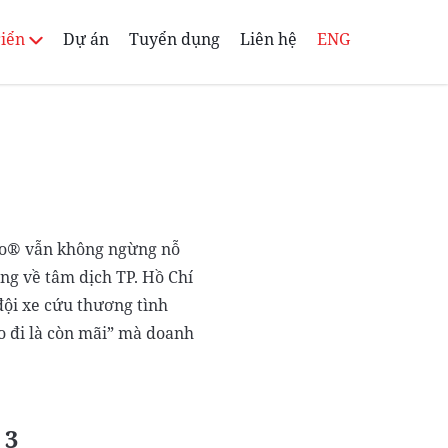
riển
Dự án
Tuyển dụng
Liên hệ
ENG
llo® vẫn không ngừng nỗ
ng về tâm dịch TP. Hồ Chí
ội xe cứu thương tình
o đi là còn mãi” mà doanh
 3