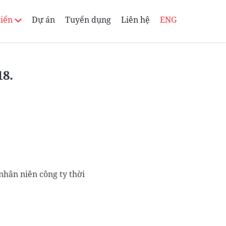
riển
Dự án
Tuyển dụng
Liên hệ
ENG
18.
hân niên công ty thời