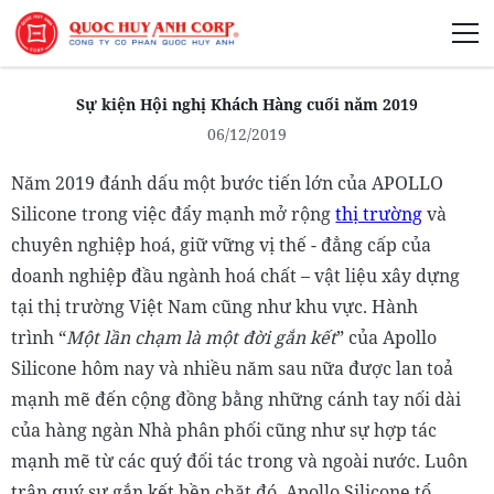
Giới Thiệu
Sự kiện Hội nghị Khách Hàng cuối năm 2019
06/12/2019
Năm 2019 đánh dấu một bước tiến lớn của APOLLO
Silicone trong việc đẩy mạnh mở rộng
Phát Triển Bền Vững
thị trường
và
chuyên nghiệp hoá, giữ vững vị thế - đẳng cấp của
Truyền Thông Phát Triển
doanh nghiệp đầu ngành hoá chất – vật liệu xây dựng
tại thị trường Việt Nam cũng như khu vực. Hành
trình “
Một lần chạm là một đời gắn kết
” của Apollo
Silicone hôm nay và nhiều năm sau nữa được lan toả
mạnh mẽ đến cộng đồng bằng những cánh tay nối dài
của hàng ngàn Nhà phân phối cũng như sự hợp tác
mạnh mẽ từ các quý đối tác trong và ngoài nước. Luôn
trân quý sự gắn kết bền chặt đó, Apollo Silicone tổ